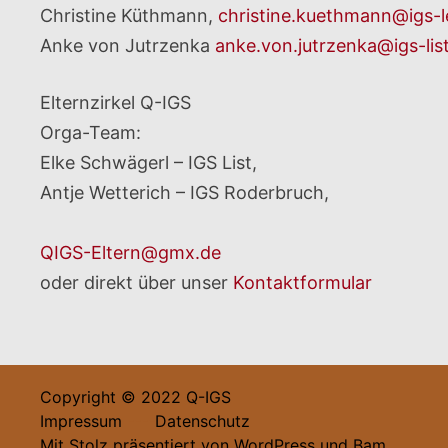
Christine Küthmann,
christine.kuethmann@igs-l
Anke von Jutrzenka
anke.von.jutrzenka@igs-lis
Elternzirkel Q-IGS
Orga-Team:
Elke Schwägerl – IGS List,
Antje Wetterich – IGS Roderbruch,
QIGS-Eltern@gmx.de
oder direkt über unser
Kontaktformular
Copyright © 2022 Q-IGS
Impressum
----
Datenschutz
Mit Stolz präsentiert von
WordPress
und
Bam
.