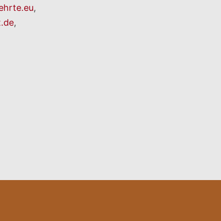
ehrte.eu
,
t.de
,