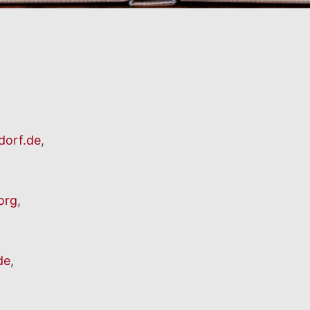
orf.de
,
org
,
de
,